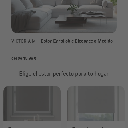
Estor Enrollable Elegance a Medida
VICTORIA M –
VI
ele
desde 15,99 €
des
Elige el estor perfecto para tu hogar