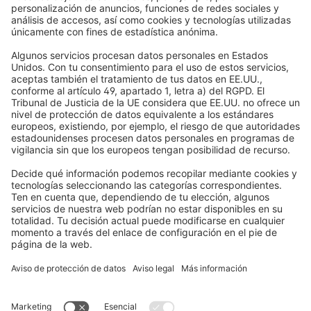
Newsletter
Lo que dicen nuestros clientes
Motores para persianas
Plazos de entrega y envío
Mosquiteras
Métodos de pago
Toldos
Condiciones de los cupones
Formas de pago
Casa inteligente
Instrucciones de seguridad
Electrónica y radio
Registros
Información obligatoria para consumidores
Socios de envío
Aviso legal
Términos y Condiciones de Uso
Privacidad y protección de datos
Información sobre la eliminación de pilas y equipos electrónicos
(BattG / DEEE)
Condiciones de garantía
Configuración de cookies