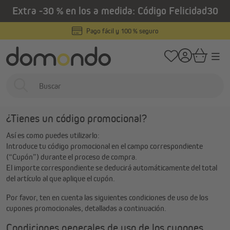
Extra -30 % en los a medida: Código Felicidad30
enido principal
/
Home
Ayuda
Condiciones de los cupones
Pago fácil y 100 % seguro
Cupones
¿Has recibido un
código promocional de Domondo
y quieres
canjearlo en tu pedido? ¡Estás en el lugar correcto! Aquí encontrarás
toda la información
importante
y las
condiciones
para usar tu cupón
de Domondo.
¿Tienes un código promocional?
Así es como puedes utilizarlo:
Introduce tu código promocional en el campo correspondiente
(“Cupón”) durante el proceso de compra.
El importe correspondiente se deducirá automáticamente del total
del artículo al que aplique el cupón.
Por favor, ten en cuenta las siguientes condiciones de uso de los
cupones promocionales, detalladas a continuación.
Condiciones generales de uso de los cupones