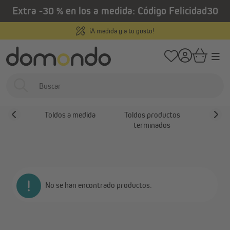
Extra -30 % en los a medida: Código Felicidad30
enido principal
/
/
Home
Estores exteriores
Toldos
Estores laterales
Pago fácil y 100 % seguro
Estores laterales
Toldos
Toldos a medida
Toldos productos
Estores
terminados
No se han encontrado productos.