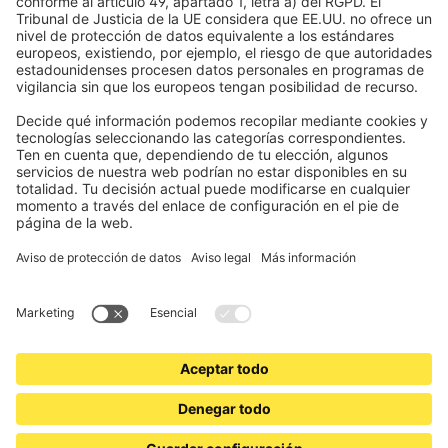
Electrónica y radio
Registros
Información obligatoria para consumidores
Socios de envío
Aviso legal
Términos y Condiciones de Uso
Privacidad y protección de datos
Información sobre la eliminación de pilas y equipos electrónicos
(BattG / DEEE)
Condiciones de garantía
Configuración de cookies
Contactos
Declaración de accesibilidad
www.jalousiescout.de
•
www.jalousiescout.at
•
www.domondo.es
•
www.domondo.fr
•
www.domondo.it
•
www.domondo.pl
© 2026 Schoenberger Germany Enterprises GmbH & Co KG. Todos los derechos