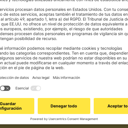
cuento en tu primer pedido y descubre novedades, tendencias y ofertas ex
Únete
cidad
. Puedes cancelar tu suscripción en cualquier momento y de manera gratuita a través
ientes confían en nosotros
Calidad excelen
uestros clientes, también de ti.
Producimos con excelente calidad 
desde 1878.