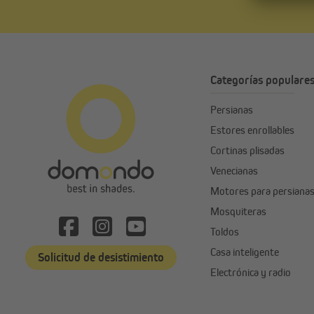
Categorías populare
Persianas
Estores enrollables
Cortinas plisadas
Venecianas
Motores para persiana
Mosquiteras
Toldos
Casa inteligente
Solicitud de desistimiento
Electrónica y radio