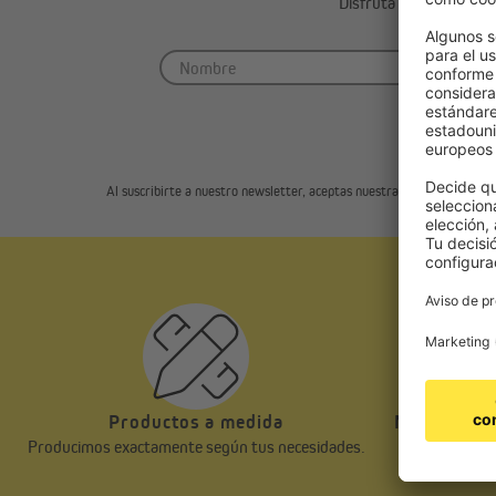
Disfruta de 5 € de des
Al suscribirte a nuestro newsletter, aceptas nuestra
política de priva
Productos a medida
Nuestros cl
Producimos exactamente según tus necesidades.
Cuidamos de n