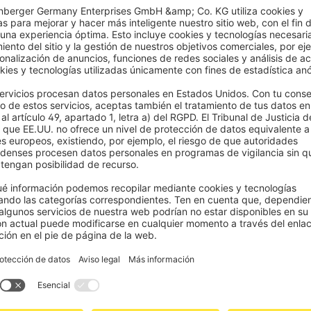
para adaptarse a cada ventan
necesidad
de
desde
Precio recomendado
Precio rec
,99 €
-20%
95,99 €
149,99 €
119,99 €
s a medida
ada del buen tiempo, apetece pasar más tiempo al aire libre, disfrutar de
elajarse en la terraza… el placer es total.
erte eficazmente del sol y de las inclemencias del tiempo, el
toldo es tu 
 perfecta para disfrutar de tu terraza o jardín con total comodidad, ap
exterior.
se vuelve rápidamente imprescindible y transforma tu exterior en un
aut
do tan fácil, práctico y elegante.