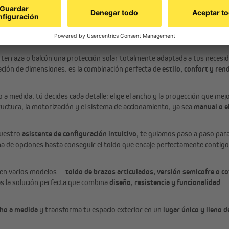
una zona de sombra en tu terraza
u terraza o balcón una protección solar totalmente adaptada a tus necesid
ación de dimensiones: es la combinación perfecta de
estilo, confort y re
o a medida, tú decides cada detalle: elige el ancho y la proyección que mejor
tructura, la motorización y el sistema de accionamiento, ya sea
manual o e
nuestro
asistente de configuración intuitivo
, te guiamos paso a paso para
a de opciones hasta conseguir el toldo que encaje perfectamente contigo
 en varios modelos —
toldo de brazos articulados, versión semicofre o c
s la solución perfecta que combina
diseño, resistencia y funcionalidad
.
ho a medida
y transforma tu espacio exterior en un
lugar único y lleno 