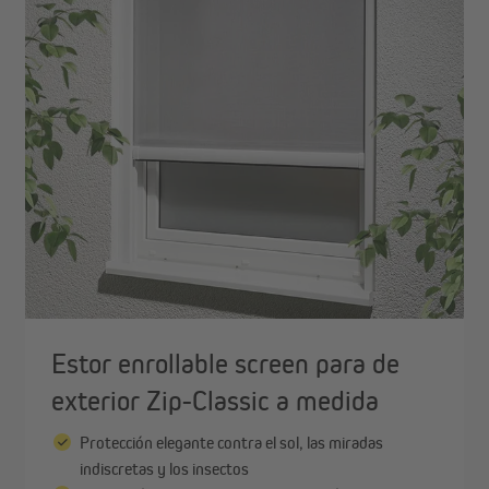
ombrillas
Toldos vela
Sombrillas con mástil central
Kit de fijación para toldos 
Sombrillas con brazo lateral
Pie de sombrilla
Ver todo
antallas de privacidad
Estores exteriores | Estores
verticales
Mallas de ocultación para balcón
Cañizos
Tiras de ocultación
Estor enrollable screen para de
Ver todo
exterior Zip-Classic a medida
Protección elegante contra el sol, las miradas
indiscretas y los insectos