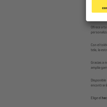
Crea 
Ofrece a t
personaliz
Con el told
tela, la es
Gracias a 
amplia gam
Disponible
encontrará
Elige el
hec