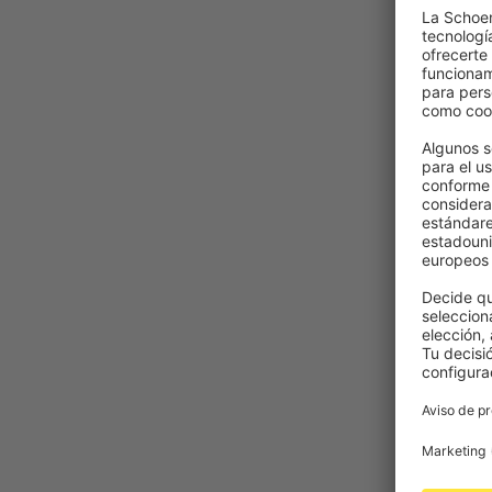
des
-20%
119
Toldo
Con la lleg
el jardín, r
Para proteg
agradable,
tu espacio 
Su sombra 
nunca ha si