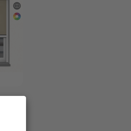
n Guías
al, al marco
a ventana
p o adhesiva