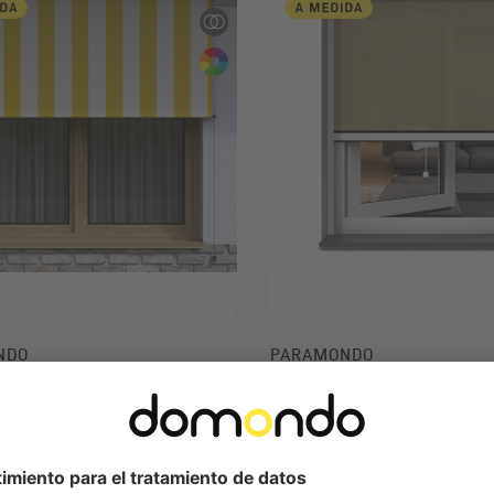
NDO
PARAMONDO
erior a Medida | con Bloqueo
Estor Exterior a Medida | co
Laterales
selección de tejidos y colores
Tres tipos de instalación: mur
accionarse con cadena, manivela o
de la ventana o al hueco de l
vía radio
Fijación con tornillos, con cli