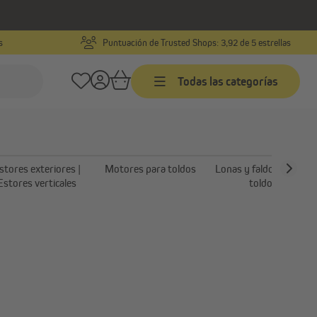
s
Puntuación de Trusted Shops: 3,92 de 5 estrellas
Todas las categorías
Toldos
rior
Toldos a medida
stores exteriores |
Motores para toldos
Lonas y faldones para
Toldos productos terminados
Estores verticales
toldos
Estores laterales
terior
Estores exteriores | Estores
verticales
Motores para toldos
Lonas y faldones para toldos
Accesorios y piezas de repuesto
para toldos