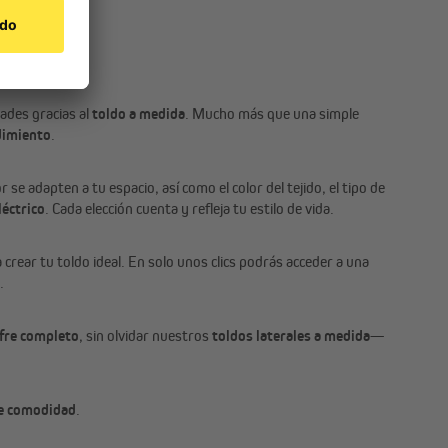
ades gracias al
toldo a medida
. Mucho más que una simple
ndimiento
.
 se adapten a tu espacio, así como el color del tejido, el tipo de
léctrico
. Cada elección cuenta y refleja tu estilo de vida.
 crear tu toldo ideal. En solo unos clics podrás acceder a una
.
ofre completo
, sin olvidar nuestros
toldos laterales a medida
—
de comodidad
.