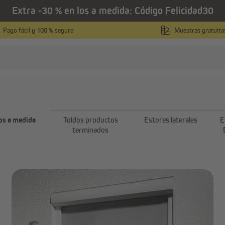
Extra -30 % en los a medida: Código Felicidad30
Pago fácil y 100 % seguro
Muestras gratuita
Toldos a medida
osquiteras
Persianas
Mosquiteras a medida
Persianas enrollables exte
os a medida
Toldos productos
Estores laterales
E
con cajón
Mosquiteras producto
terminados
terminado
Paño de persiana a medida
Mosquiteras para puertas
Persianas venecianas de ex
a medida
Ver todo
Ver todo