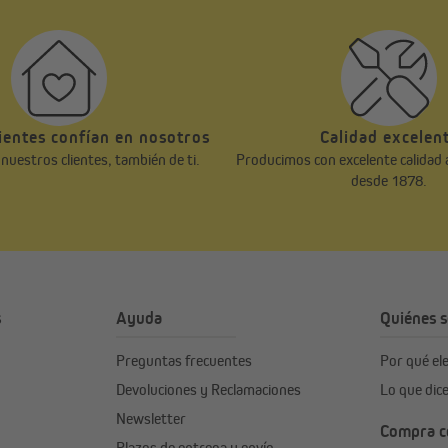
ientes confían en nosotros
Calidad excelen
uestros clientes, también de ti.
Producimos con excelente calidad 
desde 1878.
s
Ayuda
Quiénes 
Preguntas frecuentes
Por qué e
Devoluciones y Reclamaciones
Lo que dic
Newsletter
Compra co
Plazos de entrega y envío