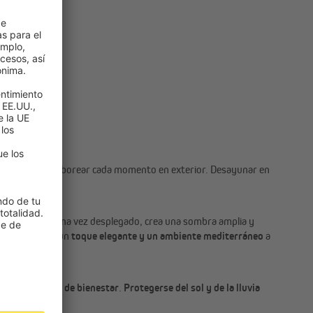
a y a cada
omendado
l aire fresco y saborear cada momento en exterior. Desayunar en
mejor aliado
. Una vez desplegado, crea una sombra amplia y
ortando además un
toque elegante y un ambiente mediterráneo
a
éntico refugio de bienestar
.
Protegerse del sol y de la lluvia