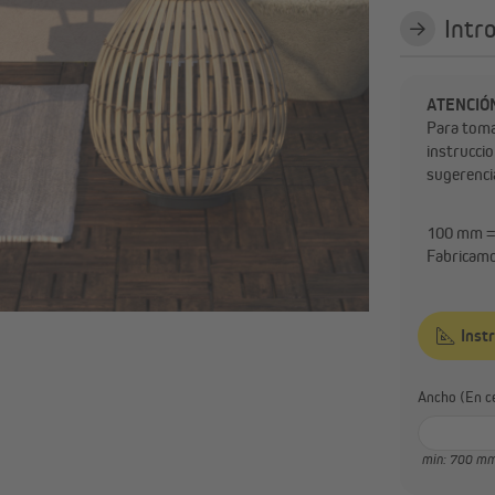
Intr
ATENCIÓ
Para toma
instrucci
sugerenci
100 mm =
Fabricamo
Inst
Ancho 
min: 700 m