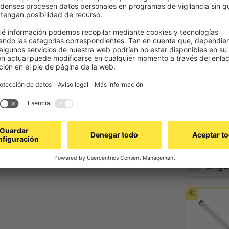
Elige
Blanco
Parecido al
Elige