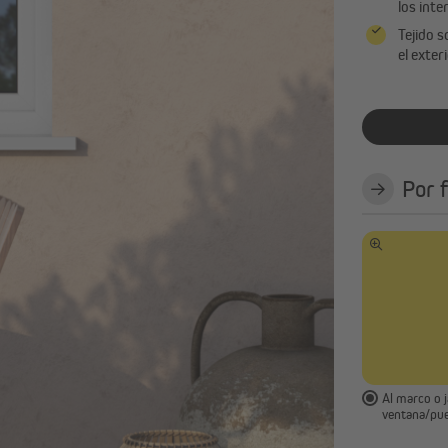
los inte
Cortinas productos terminados
Tejido s
Barras de cortinas y accesorios
el exter
Ver todo
Por 
Al marco o 
ventana/pue