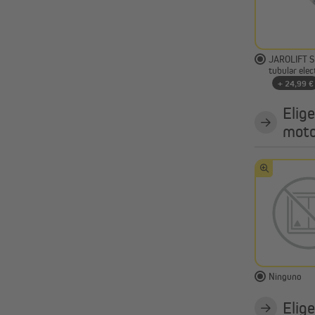
JAROLIFT S
tubular ele
+ 24,99 €
Elige
mot
Ninguno
Elig