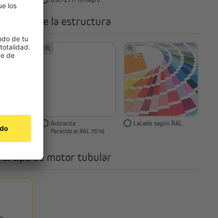
 el color de la estructura
Antracita
Lacado según RAL
 RAL 9016
Parecido al RAL 7016
 el tipo de motor tubular