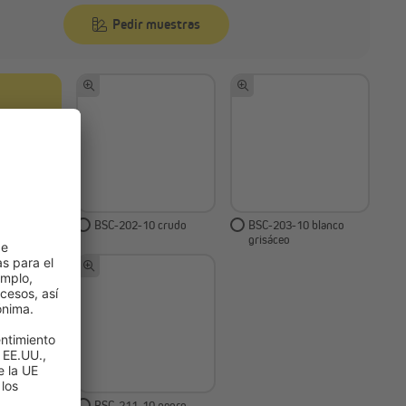
Pedir muestras
 blanco
BSC-202-10 crudo
BSC-203-10 blanco
grisáceo
grafito
BSC-211-10 negro