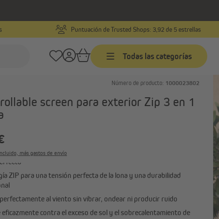
s
Puntuación de Trusted Shops: 3,92 de 5 estrellas
Todas las categorías
Número de producto:
1000023802
Venecianas
rollable screen para exterior Zip 3 en 1
da
a
Venecianas a medida
ctos
Venecianas productos
€
terminados
adrar
Venecianas de aluminio
ón contra el sol, las miradas indiscretas y los insectos, con un
incluido, más gastos de envío
perfecto
Ver todo
ía ZIP para una tensión perfecta de la lona y una durabilidad
onal
perfectamente al viento sin vibrar, ondear ni producir ruido
 eficazmente contra el exceso de sol y el sobrecalentamiento de