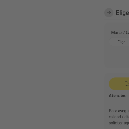
Elige
Marca / Ca
-- Elige --
Marca pro
Atención:
Para asegur
calidad / di
solicitar a