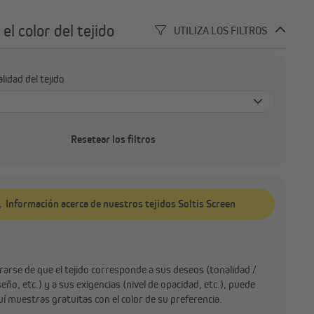
 el color del tejido
UTILIZA LOS FILTROS
lidad del tejido
pia (Screen)
Resetear los filtros
Información acerca de nuestros tejidos Soltis Screen
arse de que el tejido corresponde a sus deseos (tonalidad /
seño, etc.) y a sus exigencias (nivel de opacidad, etc.), puede
quí muestras gratuitas con el color de su preferencia.