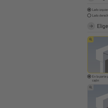
Lado izquie
Lado derec
Elige
En la parte 
cajón