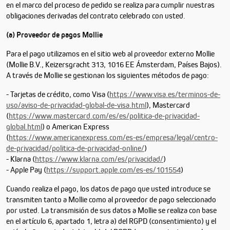
en el marco del proceso de pedido se realiza para cumplir nuestras
obligaciones derivadas del contrato celebrado con usted.
(a) Proveedor de pagos Mollie
Para el pago utilizamos en el sitio web al proveedor externo Mollie
(Mollie B.V., Keizersgracht 313, 1016 EE Ámsterdam, Países Bajos).
A través de Mollie se gestionan los siguientes métodos de pago:
- Tarjetas de crédito, como Visa (
https://www.visa.es/terminos-de-
uso/aviso-de-privacidad-global-de-visa.html
), Mastercard
(
https://www.mastercard.com/es/es/politica-de-privacidad-
global.html
) o American Express
(
https://www.americanexpress.com/es-es/empresa/legal/centro-
de-privacidad/politica-de-privacidad-online/
)
- Klarna (
https://www.klarna.com/es/privacidad/
)
- Apple Pay (
https://support.apple.com/es-es/101554
)
Cuando realiza el pago, los datos de pago que usted introduce se
transmiten tanto a Mollie como al proveedor de pago seleccionado
por usted. La transmisión de sus datos a Mollie se realiza con base
en el artículo 6, apartado 1, letra a) del RGPD (consentimiento) y el