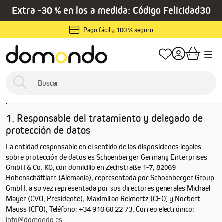
Extra -30 % en los a medida: Código Felicidad30
enido principal
Home
Privacidad y protección de datos
Pago fácil y 100 % seguro
Aviso de protección de
datos
A continuación, le informamos sobre la recopilación de datos
personales en el uso de nuestro sitio web www.domondo.es.
1. Responsable del tratamiento y delegado de
protección de datos
La entidad responsable en el sentido de las disposiciones legales
sobre protección de datos es Schoenberger Germany Enterprises
GmbH & Co. KG, con domicilio en Zechstraße 1-7, 82069
Hohenschäftlarn (Alemania), representada por Schoenberger Group
GmbH, a su vez representada por sus directores generales Michael
Mayer (CVO, Presidente), Maximilian Reimertz (CEO) y Norbert
Mauss (CFO), Teléfono: +34 910 60 22 73, Correo electrónico:
info@domondo.es
.