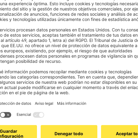
 ventanas fijas?
bién con accionamiento a motor? Copiar
Más preguntas
Página de ayuda por
OMQ