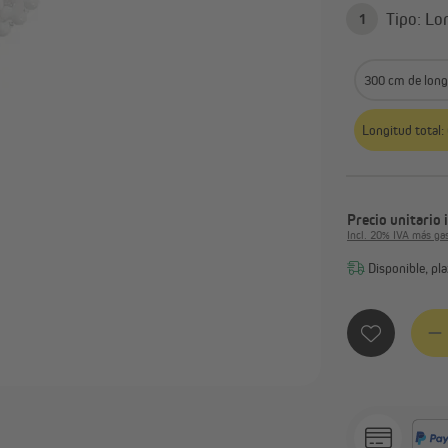
Cortinas productos terminados
Tip
1
Barras de cortinas y accesorios
Ver todo
300 cm de long
Longitud total:
Precio unitario
Incl. 20% IVA más ga
Disponible, pla
Cantid