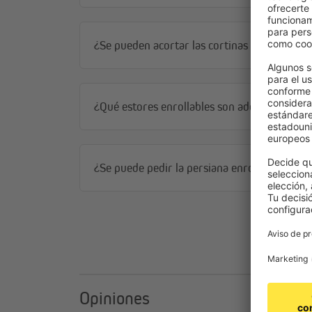
¿Se pueden acortar las cortinas enrollables?
¿Qué estores enrollables son adecuados para
¿Se puede pedir la persiana enrollable tam
Opiniones