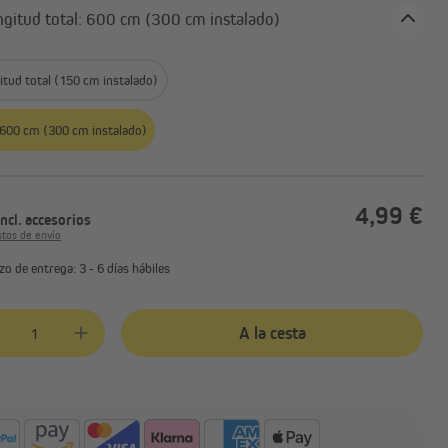
o: Longitud total: 600 cm (300 cm instalado)
itud total (150 cm instalado)
 600 cm (300 cm instalado)
4,99 €
incl. accesorios
stos de envío
zo de entrega: 3 - 6 días hábiles
ad del producto: introduce la cantidad deseada o usa los botones para au
A la cesta