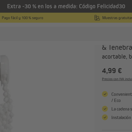
Extra -30 % en los a medida: Código Felicidad30
zas de repuesto para estores enrollables
Pago fácil y 100 % seguro
Muestras gratuita
VICTORIA M
Cadena pa
& Tenebra
acortable, 
ortinas plisadas
Estores
Cortinas plisadas a medida
Estores enrollables a medi
4,99 €
Cortinas plisadas productos
Estores enrollables produ
Precios con IVA incl
terminados
terminados
Cortinas plisadas sin taladrar
Estores enrollables sin tal
Conveniente
Ver todo
Ver todo
/ Eco
La cadena s
Instalación
ortinas y visillos
Cortinas a medida