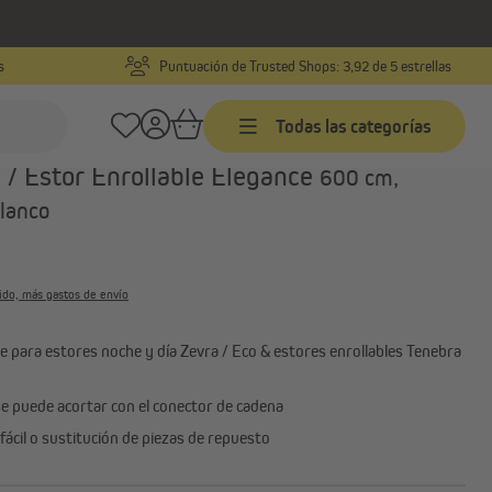
s
Puntuación de Trusted Shops: 3,92 de 5 estrellas
Número de producto:
1000006238
Todas las categorías
ra Estores Noche y Día Zevra / Elegance
 / Estor Enrollable Elegance
600 cm,
blanco
Venecianas
da
Venecianas a medida
ctos
Venecianas productos
uido, más gastos de envío
terminados
adrar
Venecianas de aluminio
 para estores noche y día Zevra / Eco & estores enrollables Tenebra
Ver todo
e puede acortar con el conector de cadena
 fácil o sustitución de piezas de repuesto