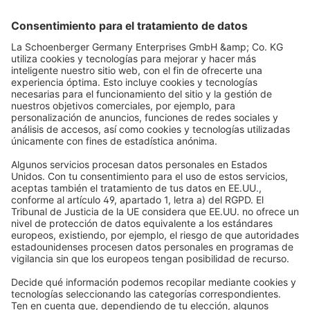
Categorías populares
Persianas
Ayuda
Estores enrollables
Preguntas frecuentes
Quiénes somos
Cortinas plisadas
Devoluciones y Reclamaciones
Por qué elegir Domondo
Compra con total seguridad
Venecianas
Newsletter
Lo que dicen nuestros clientes
Motores para persianas
Plazos de entrega y envío
Mosquiteras
Métodos de pago
Toldos
Condiciones de los cupones
Formas de pago
Casa inteligente
Instrucciones de seguridad
Electrónica y radio
Registros
Información obligatoria para consumidores
Socios de envío