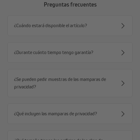
Preguntas frecuentes
lavable y, por lo tanto, fácil de cuidar. Además, es PVC
de alta calidad y reciclable. Gracias a la protección UV
premium, el color no se desvanece - ofrecemos una
¿Cuándo estará disponible el artículo?
garantía de 3 años por esto.
accesorios adecuados para todas las circunstancias:
Para diferentes circunstancias, ofrecemos bridas o
kits de fijación completos para el montaje. Protege los
¿Durante cuánto tiempo tengo garantía?
tubos de PVC de la suciedad y el agua entrante con
nuestros perfiles de cobertura opcionales.
fácil de cortar y montar:
Corta las esteras fácilmente
¿Se pueden pedir muestras de las mamparas de
con unas tijeras o un cúter a la longitud y anchura
privacidad?
deseadas. Puedes instalarlas sin herramientas
adicionales.
¿Qué incluyen las mamparas de privacidad?