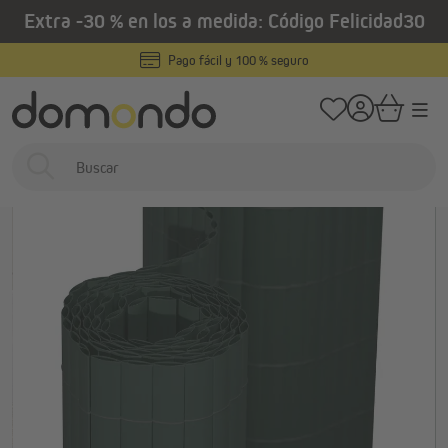
Extra -30 % en los a medida: Código Felicidad30
enido principal
/
/
Home
Estores exteriores
Pantallas de privacidad
Cañizos
Pago fácil y 100 % seguro