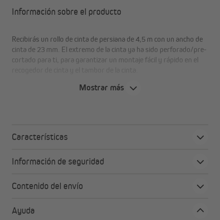
Información sobre el producto
Recibirás un rollo de cinta de persiana de 4,5 m con un ancho de
cinta de 23 mm. El extremo de la cinta ya ha sido perforado/pre-
cortado para ti, para garantizar un montaje fácil y rápido en el
recogedor de cinta y el tambor de la cinta.
Mostrar más
Ventajas en resumen
alta resistencia al desgarro
Características
resistencia a la suciedad
resistencia al amarillamiento
Información de seguridad
estabilidad UV
mejor resistencia a la abrasión
compatibilidad ambiental
Contenido del envío
comportamiento óptimo de enrollado
lavable
Ayuda