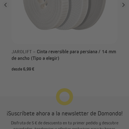
Cinta reversible para persiana / 14 mm
JAROLIFT –
de ancho (Tipo a elegir)
desde 6,99 €
des
¡Suscríbete ahora a la newsletter de Domondo!
Disfruta de 5 € de descuento en tu primer pedido y descubre
novedades, tendencias y ofertas exclusivas para tu hogar.