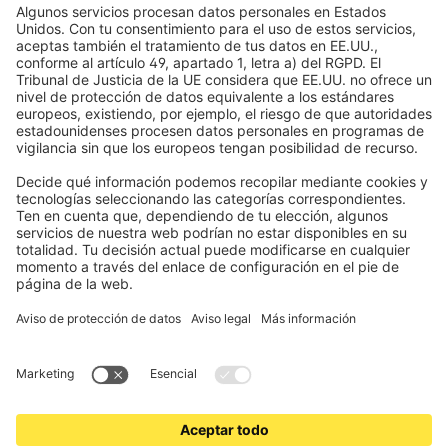
Toldos
Condiciones de los cupones
Formas de pago
Casa inteligente
Instrucciones de seguridad
Electrónica y radio
Registros
Información obligatoria para consumidores
Socios de envío
Aviso legal
Términos y Condiciones de Uso
Privacidad y protección de datos
Información sobre la eliminación de pilas y equipos electrónicos
(BattG / DEEE)
Condiciones de garantía
Configuración de cookies
Contactos
Declaración de accesibilidad
www.jalousiescout.de
•
www.jalousiescout.at
•
www.domondo.es