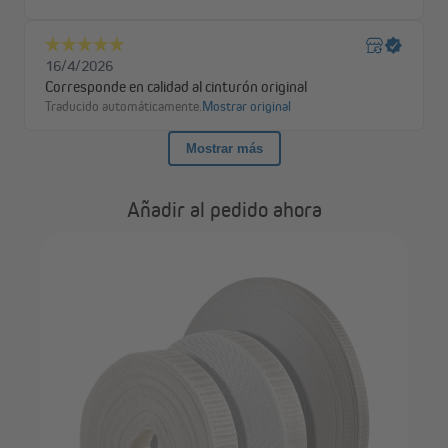
Añadir al pedido ahora
ana
JA
de 