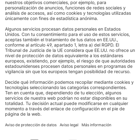
Compra con total seguridad
Venecianas
Newsletter
Lo que dicen nuestros clientes
Motores para persianas
Plazos de entrega y envío
Mosquiteras
Métodos de pago
Toldos
Condiciones de los cupones
Formas de pago
Casa inteligente
Instrucciones de seguridad
Electrónica y radio
Registros
Información obligatoria para consumidores
Socios de envío
Aviso legal
Términos y Condiciones de Uso
Privacidad y protección de datos
Información sobre la eliminación de pilas y equipos electrónicos
(BattG / DEEE)
Condiciones de garantía
Configuración de cookies