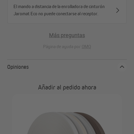
El mando a distancia de la enrolladora de cinturón
Jaromat Eco no puede conectarse al receptor.
Más preguntas
Página de ayuda por
OMQ
Opiniones
Añadir al pedido ahora
79
JA
(53