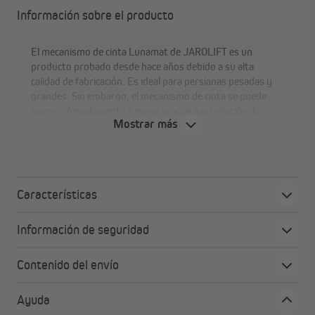
Información sobre el producto
El mecanismo de cinta Lunamat de JAROLIFT es un
producto probado desde hace años debido a su alta
calidad de fabricación. Es ideal para persianas pesadas y
grandes. Sin embargo, el mecanismo de cinta se puede
operar cómodamente a mano gracias a su relación de
Mostrar más
transmisión de 2:1 o 3:1. La instalación en la caja de la
persiana es sencilla y sin problemas gracias a los
accesorios incluidos. El peso máximo de la persiana no
debe exceder los 30 kg o 45 kg, dependiendo de la versión.
Características
Información de seguridad
Contenido del envío
Ayuda