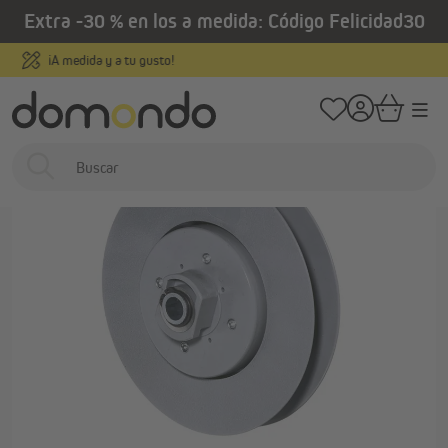
Extra -30 % en los a medida: Código Felicidad30
enido principal
/
/
Home
Estores exteriores
Persianas
Accesorios y piezas de repuesto 
Pago fácil y 100 % seguro
…