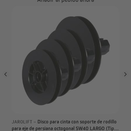
e a
JA
par
Disco para cinta con soporte de rodillo
JAROLIFT –
para eje de persiana octogonal SW40 LARGO (Tipo