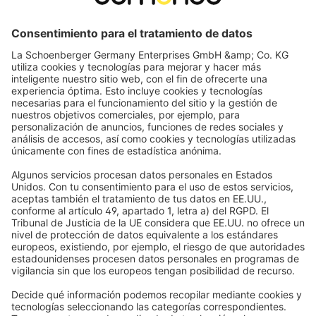
Categorías populares
Persianas
Ayuda
Estores enrollables
Preguntas frecuentes
Quiénes somos
Cortinas plisadas
Devoluciones y Reclamaciones
Por qué elegir Domondo
Compra con total seguridad
Venecianas
Newsletter
Lo que dicen nuestros clientes
Motores para persianas
Plazos de entrega y envío
Mosquiteras
Métodos de pago
Toldos
Condiciones de los cupones
Formas de pago
Casa inteligente
Instrucciones de seguridad
Electrónica y radio
Registros
Información obligatoria para consumidores
Socios de envío