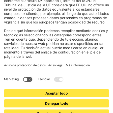
Electrónica y radio
Registros
Información obligatoria para consumidores
Socios de envío
Aviso legal
Términos y Condiciones de Uso
Privacidad y protección de datos
Información sobre la eliminación de pilas y equipos electrónicos
(BattG / DEEE)
Condiciones de garantía
Configuración de cookies
Contactos
Declaración de accesibilidad
www.jalousiescout.de
•
www.jalousiescout.at
•
www.domondo.es
•
www.domondo.fr
•
www.domondo.it
•
www.domondo.pl
© 2026 Schoenberger Germany Enterprises GmbH & Co KG. Todos los derechos