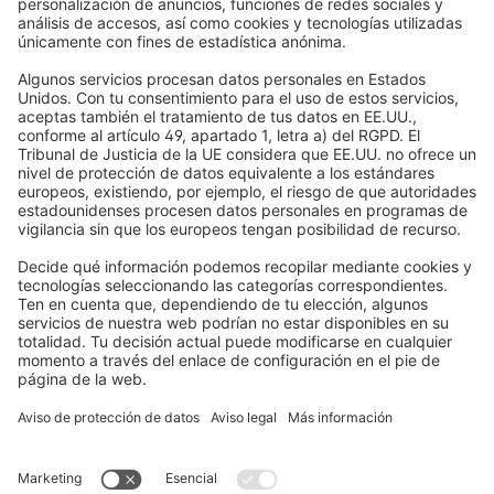
Lo que dicen nuestros clientes
Motores para persianas
Plazos de entrega y envío
Mosquiteras
Métodos de pago
Toldos
Condiciones de los cupones
Formas de pago
Casa inteligente
Instrucciones de seguridad
Electrónica y radio
Registros
Información obligatoria para consumidores
Socios de envío
Aviso legal
Términos y Condiciones de Uso
Privacidad y protección de datos
Información sobre la eliminación de pilas y equipos electrónicos
(BattG / DEEE)
Condiciones de garantía
Configuración de cookies