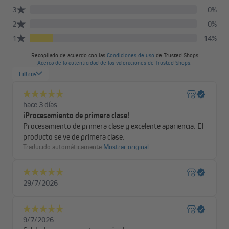
Calidez, estilo y naturaleza en un solo gesto decorativo: elige las
persianas venecianas de madera o bambú. Con su elegancia
natural y autenticidad, aportan encanto y confort inmediato a
cualquier espacio. Ya sea en el salón, el dormitorio o la cocina, se
integran con armonía en todos los estilos y ambientes.
Su mayor ventaja: una adaptabilidad excepcional.
Desde un estilo minimalista y contemporáneo hasta el más
tradicional, estas venecianas se ajustan a todas las decoraciones:
En interiores modernos y luminosos, apuesta por tonos claros o
naturales que aportan una luz suave y una atmósfera serena.
Si te atrae el estilo escandinavo, sus líneas limpias, texturas
suaves y colores neutros potenciarán la sensación de bienestar y
conexión con la naturaleza.
Para un toque clásico o bohemio, elige tonos más oscuros:
añaden una elegancia atemporal, calidez y un efecto acogedor y
sofisticado.
En definitiva, las persianas venecianas de madera o bambú son