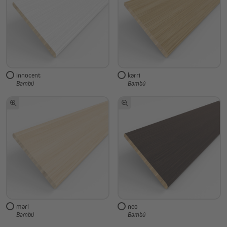
innocent
karri
Bambú
Bambú
mari
neo
Bambú
Bambú