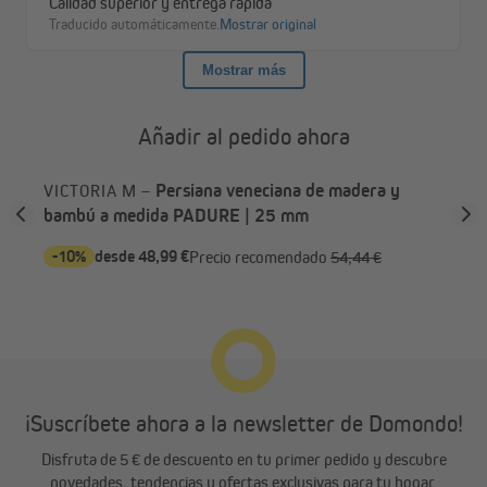
mucho más que un simple recubrimiento de ventana: son
auténticos elementos de estilo, duraderos, funcionales y
profundamente elegantes.
Añadir al pedido ahora
Persiana veneciana de madera y
VICTORIA M –
VI
bambú a medida PADURE | 25 mm
Me
-10%
desde 48,99 €
-1
Precio recomendado
54,44 €
¡Suscríbete ahora a la newsletter de Domondo!
Disfruta de 5 € de descuento en tu primer pedido y descubre
novedades, tendencias y ofertas exclusivas para tu hogar.