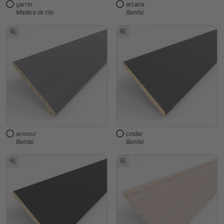
yarrin
arcana
Madera de tilo
Bambú
armour
cinder
Bambú
Bambú