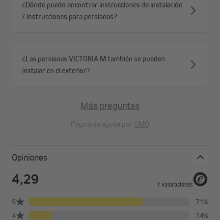
¿Dónde puedo encontrar instrucciones de instalación
/ instrucciones para persianas?
¿Las persianas VICTORIA M también se pueden
instalar en el exterior?
Más preguntas
Página de ayuda por
OMQ
Opiniones
Persiana veneciana de madera o bambú - Crea
un ambiente cálido y acogedor