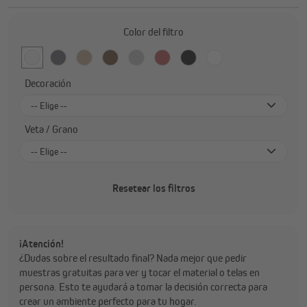
Color del filtro
Decoración
-- Elige --
Decoración luminosa
Veta / Grano
Decoración oscura
-- Elige --
Sin veta
Resetear los filtros
Veta fina
Veta de la madera
¡Atención!
¿Dudas sobre el resultado final? Nada mejor que pedir
muestras gratuitas para ver y tocar el material o telas en
persona. Esto te ayudará a tomar la decisión correcta para
crear un ambiente perfecto para tu hogar.