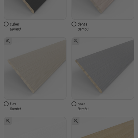
cyber
danta
Bambú
Bambú
flax
haze
Bambú
Bambú