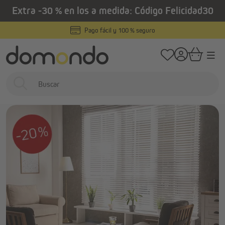
Extra -30 % en los a medida: Código Felicidad30
enido principal
/
Home
Promociones
El confort en tu hogar… pura felicidad
Pago fácil y 100 % seguro
El confort en tu hogar…
pura felicidad