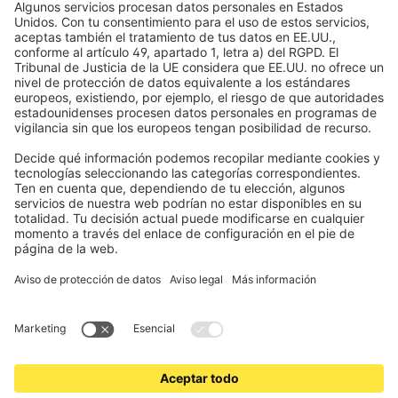
Toldos
Condiciones de los cupones
Formas de pago
Casa inteligente
Instrucciones de seguridad
Electrónica y radio
Registros
Información obligatoria para consumidores
Socios de envío
Aviso legal
Términos y Condiciones de Uso
Privacidad y protección de datos
Información sobre la eliminación de pilas y equipos electrónicos
(BattG / DEEE)
Condiciones de garantía
Configuración de cookies
Contactos
Declaración de accesibilidad
www.jalousiescout.de
•
www.jalousiescout.at
•
www.domondo.es