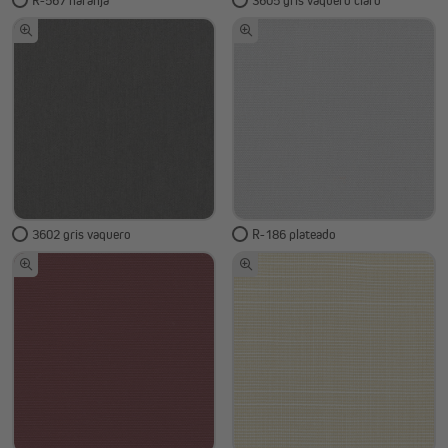
R-567 naranja
3605 gris vaquero claro
3602 gris vaquero
R-186 plateado