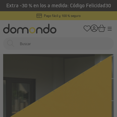
Extra -30 % en los a medida: Código Felicidad30
enido principal
/
/
Home
Estores exteriores
Pantallas de privacidad
Tejidos para pantall
Pago fácil y 100 % seguro