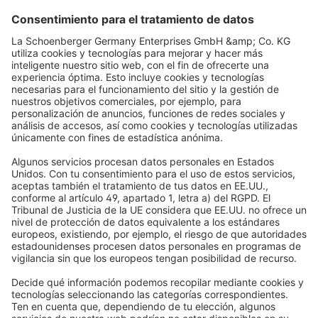
Categorías populares
Persianas
Ayuda
Estores enrollables
Preguntas frecuentes
Quiénes somos
Cortinas plisadas
Devoluciones y Reclamaciones
Por qué elegir Domondo
Compra con total seguridad
Venecianas
Newsletter
Lo que dicen nuestros clientes
Motores para persianas
Plazos de entrega y envío
Mosquiteras
Métodos de pago
Toldos
Condiciones de los cupones
Formas de pago
Casa inteligente
Instrucciones de seguridad
Electrónica y radio
Registros
Información obligatoria para consumidores
Socios de envío