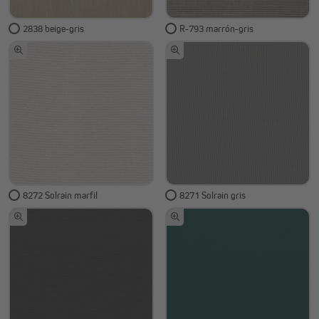
2838 beige-gris
R-793 marrón-gris
8272 Solrain marfil
8271 Solrain gris