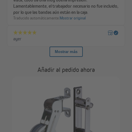
Añadir al pedido ahora
JA
con manivela y engranaje, de sobrepone
ele