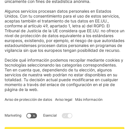
Mosquiteras
Métodos de pago
Toldos
Condiciones de los cupones
Formas de pago
Casa inteligente
Instrucciones de seguridad
Electrónica y radio
Registros
Información obligatoria para consumidores
Socios de envío
Aviso legal
Términos y Condiciones de Uso
Privacidad y protección de datos
Información sobre la eliminación de pilas y equipos electrónicos
(BattG / DEEE)
Condiciones de garantía
Configuración de cookies
Contactos
Declaración de accesibilidad