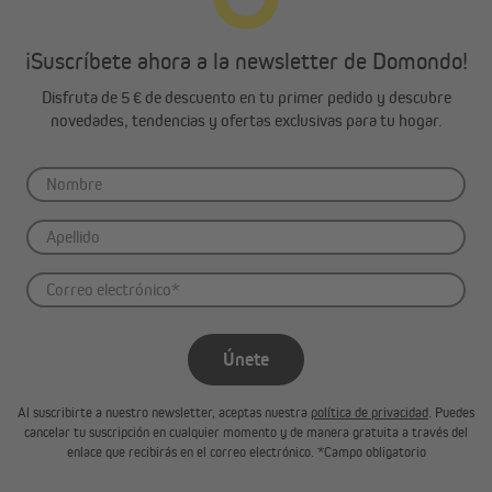
¡Suscríbete ahora a la newsletter de Domondo!
Disfruta de 5 € de descuento en tu primer pedido y descubre
novedades, tendencias y ofertas exclusivas para tu hogar.
¡Atención!
Existe riesgo de lesiones debido al resorte pretensado
en el viejo enrollador de cinta. El tambor del resorte del
viejo enrollador puede retroceder de manera
incontrolada al retirarlo. Sujeta bien el tambor del
resorte al soltar la cinta y deja que se desenrolle
lentamente hasta que el tambor esté completamente
relajado. En la siguiente tabla puedes ver las cintas
permitidas y la superficie de persiana permitida. Ten en
cuenta que las cintas demasiado largas pueden dañar el
Únete
dispositivo. Puedes encontrar más información en
nuestras detalladas instrucciones de montaje.
Al suscribirte a nuestro newsletter, aceptas nuestra
política de privacidad
. Puedes
cancelar tu suscripción en cualquier momento y de manera gratuita a través del
enlace que recibirás en el correo electrónico. *Campo obligatorio
El montaje empotrado