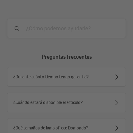
Todas las ventajas de un vistazo
pérdida de calor reducida
aumento de la protección acústica
reducción del moho en las paredes exteriores
estera de aislamiento de 1000 x 500 mm (recortable)
espesor del material de 13 o 25 mm
fácil de ajustar
Preguntas frecuentes
ahorra costos de calefacción
¿Durante cuánto tiempo tengo garantía?
¿Cuándo estará disponible el artículo?
¿Qué tamaños de lama ofrece Domondo?