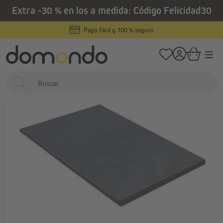
Extra -30 % en los a medida: Código Felicidad30
enido principal
/
/
Home
Estores exteriores
Persianas
Aislamientos para cajones de per
Pago fácil y 100 % seguro