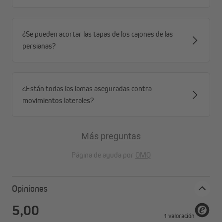
¿Se pueden acortar las tapas de los cajones de las
persianas?
¿Están todas las lamas aseguradas contra
movimientos laterales?
En combinación con el aislamiento de la tapa de cierre JAROLIFT
(disponible por separado, no incluido en el suministro) se puede
reducir la pérdida de calor hasta en un 70 por ciento.
Más preguntas
Página de ayuda por
OMQ
Montaje y recorte
¡La instalación de la estera de aislamiento es muy sencilla! El
Opiniones
aislamiento de la tapa de cierre (no incluido en el suministro) se
pega en la caja de la persiana con adhesivo de montaje y luego se
inserta la estera de polietileno en la ranura. ¡Listo! La estera de