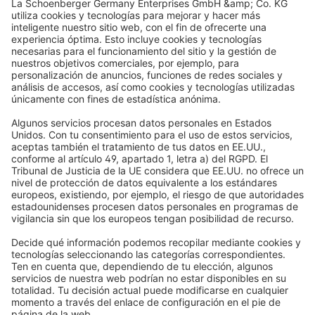
Persianas
Ayuda
Estores enrollables
Preguntas frecuentes
Quiénes somos
Cortinas plisadas
Devoluciones y Reclamaciones
Por qué elegir Domondo
Compra con total seguridad
Venecianas
Newsletter
Lo que dicen nuestros clientes
Motores para persianas
Plazos de entrega y envío
Mosquiteras
Métodos de pago
Toldos
Condiciones de los cupones
Formas de pago
Casa inteligente
Instrucciones de seguridad
Electrónica y radio
Registros
Información obligatoria para consumidores
Socios de envío
Aviso legal
Términos y Condiciones de Uso
Privacidad y protección de datos