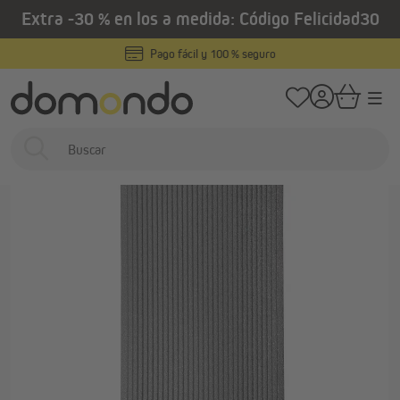
Extra -30 % en los a medida: Código Felicidad30
enido principal
/
/
Home
Estores exteriores
Persianas
Aislamientos para cajones de per
Pago fácil y 100 % seguro