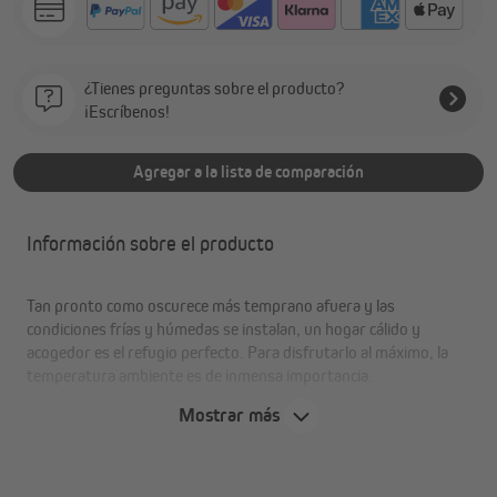
¿Tienes preguntas sobre el producto?
¡Escríbenos!
Agregar a la lista de comparación
Información sobre el producto
Tan pronto como oscurece más temprano afuera y las
condiciones frías y húmedas se instalan, un hogar cálido y
acogedor es el refugio perfecto. Para disfrutarlo al máximo, la
temperatura ambiente es de inmensa importancia.
Mostrar más
Si aún hay corrientes de aire desagradables que causan narices
rojas y manos frías, se recomienda examinar más de cerca la caja
de la persiana. Porque esta, sin duda, expulsa demasiada de la
valiosa calidez hacia afuera.