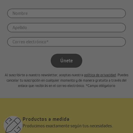
Alfombra de aislamiento de Neopor
Neopor es una espuma avanzada basada en poliestireno
expandido. Las perlas negras en forma de perla contienen
Únete
"grafito" como materia prima y se procesan en alfombras de
color gris plateado. Las partículas de grafito controlan la
Al suscribirte a nuestro newsletter, aceptas nuestra
política de privacidad
. Puedes
radiación térmica y reducen así el transporte de energía térmica
cancelar tu suscripción en cualquier momento y de manera gratuita a través del
dentro del material.
enlace que recibirás en el correo electrónico. *Campo obligatorio
En comparación con el poliestireno expandido, se logra un
aislamiento térmico significativamente mejor con menos materia
prima.
Productos a medida
Producimos exactamente según tus necesidades.