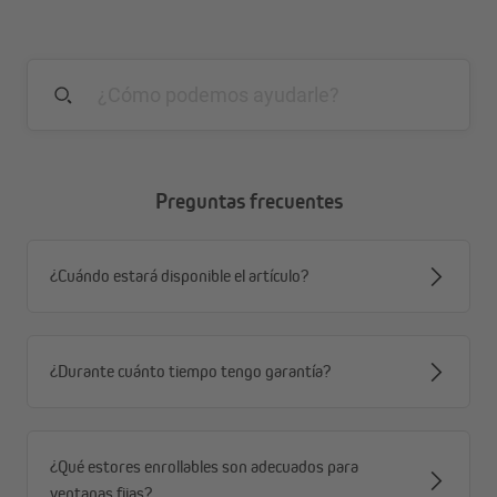
15 a 25 mm de grosor) o con soportes de atornillar
(incluido en el suministro)
Tipo de enganche de sujeción sin taladro compatible
para perfil de hoja de ventana de 5 a 15 mm de grosor
(opcional)
También es posible la fijación con soportes adhesivos
(opcional)
Preguntas frecuentes
¿Cuándo estará disponible el artículo?
¿Durante cuánto tiempo tengo garantía?
¿Qué estores enrollables son adecuados para
ventanas fijas?