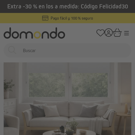
Extra -30 % en los a medida: Código Felicidad30
enido principal
/
/
Home
Estores interiores
Estores
Estores enrollables productos ter
Pago fácil y 100 % seguro