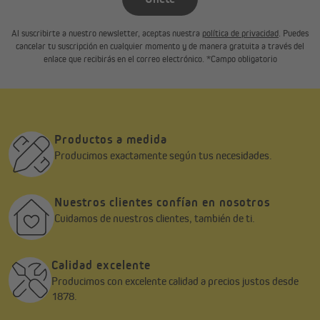
Al suscribirte a nuestro newsletter, aceptas nuestra
política de privacidad
. Puedes
cancelar tu suscripción en cualquier momento y de manera gratuita a través del
enlace que recibirás en el correo electrónico. *Campo obligatorio
Productos a medida
Producimos exactamente según tus necesidades.
Manejo versátil con el tirador de cadena
El estor enrollable Tenebra se acciona con facilidad y precisión
mediante un tirador de cadena. Este mecanismo de suave
Nuestros clientes confían en nosotros
deslizamiento se puede instalar bien sea a la izquierda como a la
Cuidamos de nuestros clientes, también de ti.
derecha, según sus necesidades. La seguridad de sus hijos es
muy importante para nosotros. Para evitar que se enrede en el
tirador cadena, esto debe fijarse firmemente a la pared con un
Calidad excelente
clip de seguridad. El clip está incluido en el suministro.
Producimos con excelente calidad a precios justos desde
1878.