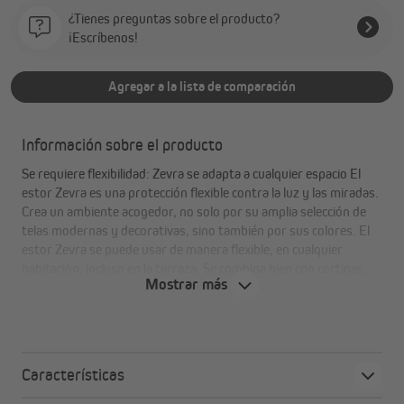
¿Tienes preguntas sobre el producto?
¡Escríbenos!
Agregar a la lista de comparación
Información sobre el producto
Se requiere flexibilidad: Zevra se adapta a cualquier espacio El
estor Zevra es una protección flexible contra la luz y las miradas.
Crea un ambiente acogedor, no solo por su amplia selección de
telas modernas y decorativas, sino también por sus colores. El
estor Zevra se puede usar de manera flexible, en cualquier
habitación, incluso en la terraza. Se combina bien con cortinas.
Mostrar más
Tus ventajas de un vistazo:
muy buena relación calidad-precio
Características
protección flexible contra miradas o para oscurecer,