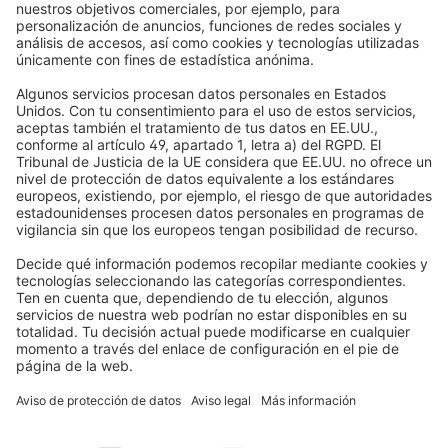
Por qué elegir Domondo
Compra con total seguridad
Venecianas
Newsletter
Lo que dicen nuestros clientes
Motores para persianas
Plazos de entrega y envío
Mosquiteras
Métodos de pago
Toldos
Condiciones de los cupones
Formas de pago
Casa inteligente
Instrucciones de seguridad
Electrónica y radio
Registros
Información obligatoria para consumidores
Socios de envío
Aviso legal
Términos y Condiciones de Uso
Montaje con tornillos:
Privacidad y protección de datos
Información sobre la eliminación de pilas y equipos electrónicos
En esta variante, colocas la protección contra miradas en el
(BattG / DEEE)
techo o en la pared con tornillos. Para esto necesitas un taladro.