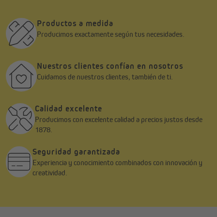
son adecuados para marcos de ventanas con un grosor de 15 a
25 mm. También puedes adquirir por separado en nuestra tienda
soportes de pinza para marcos de ventanas con un grosor de 5 a
Productos a medida
15 mm.
Producimos exactamente según tus necesidades.
Opcionalmente, también puedes optar por un montaje con
soportes y tiras adhesivas, que se pueden quitar del marco de la
Nuestros clientes confían en nosotros
ventana sin dejar residuos. También para ventanas con un
Cuidamos de nuestros clientes, también de ti.
llamado acristalamiento fijo, la fijación adhesiva es óptima.
Acristalamiento fijo significa que la ventana no se puede abrir.
Por lo tanto, un montaje con pinzas no es posible en esta
Calidad excelente
variante.
Producimos con excelente calidad a precios justos desde
1878.
Seguridad garantizada
Experiencia y conocimiento combinados con innovación y
creatividad.