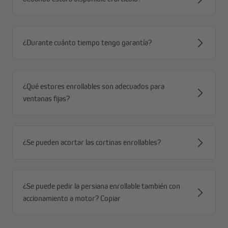
¿Durante cuánto tiempo tengo garantía?
¿Qué estores enrollables son adecuados para
ventanas fijas?
¿Se pueden acortar las cortinas enrollables?
Gran variedad de colores, tamaños y niveles de
transparencia
Puedes obtener Zevra en muchos colores, tamaños y niveles de
¿Se puede pedir la persiana enrollable también con
transparencia diferentes, dependiendo de si eliges la variante
accionamiento a motor? Copiar
opaca o translúcida. Las franjas del producto de estor están
hechas, según elección, de franjas tejidas alternadamente
translúcidas o de oscurecimiento y transparentes. Estas están