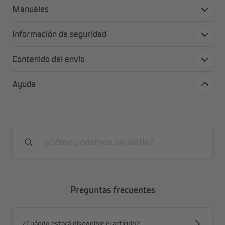
también para cocina, baño y WC o terraza
Manuales
disponible en muchos colores y tamaños diferentes
tela opaca / translúcida
Información de seguridad
Montaje con soportes de pinza (para marcos de
ventanas con grosor de 15 a 25 mm) o con tornillos
Contenido del envío
(incluidos en el suministro)
opcional con soportes de pinza para grosor de marco
Ayuda
de ventana de 5 a 15 mm (no incluidos en el
suministro)
Preguntas frecuentes
¿Cuándo estará disponible el artículo?