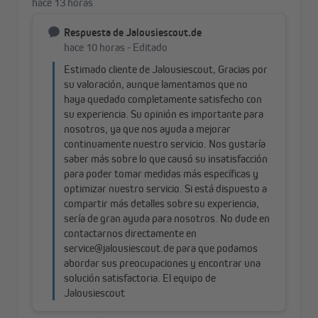
Stofftyp:
lichtdurchlässige Stoffe
Verwendungsmöglichkeit,
Sichtschutz oder Durchsicht
je nach
Stellung der Stoffbahnen:
Merkmale:
- lichtdurchlässige Stoffe und
transparente Stoffe abwechselnd
- lichtdurchlässig im
geschlossenen Zustand