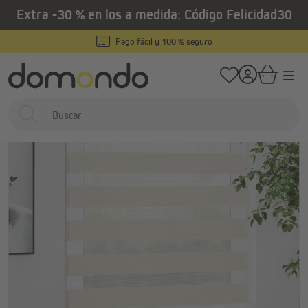
Extra -30 % en los a medida: Código Felicidad30
enido principal
/
/
Home
Estores interiores
Estores
Estores enrollables productos ter
Pago fácil y 100 % seguro