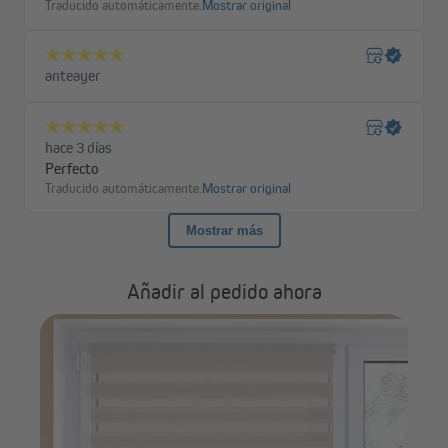
Stoffbahnhöhe
ca. 5 cm
(transparente
Stoffbahn):
Stoffbahnhöhe
ca. 7,5 cm
(dunkle Stoffbahn):
Stoffgewicht:
ca. 120 g/m²
Añadir al pedido ahora
El ancho del pedido incluye el ancho total del estor, el
ancho de la tela es aproximadamente 4,1 cm menos. A
pesar de la producción cuidadosa y el control de calidad
gir)
constante, el tejido del producto está sujeto a
tolerancias de hasta 1 cm en el ancho y hasta 2,5 cm en
la longitud de la tela. Esto no representa un defecto.
Para una altura de marco de ventana de 160 cm, te