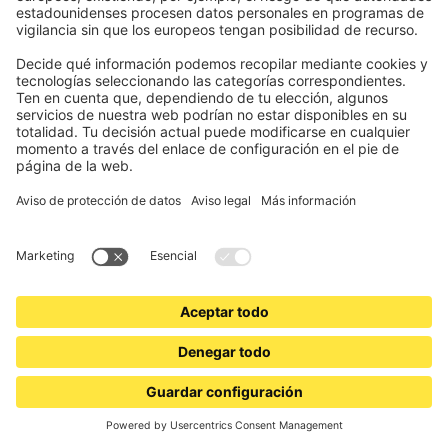
VICTORIA M
Estor Enrollable Opaco Tenebra Klemmfix | 115 x 160
cm, blanco
Triple revestimiento para un oscurecimiento al 100%
Instalación con soportes de sujeción y tornillos incluida
(grosor de hoja de ventana de 15-25 mm)
30,99 €