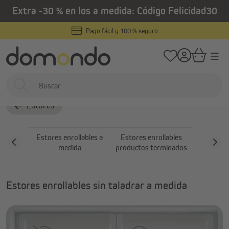
Extra -30 % en los a medida: Código Felicidad30
enido principal
/
/
Home
Estores interiores
Estores
Estores enrollables sin taladrar
Pago fácil y 100 % seguro
Estores enrollables sin
taladrar
Estores
Estores enrollables a
Estores enrollables
Estores 
medida
productos terminados
sin 
Estores enrollables sin taladrar a medida