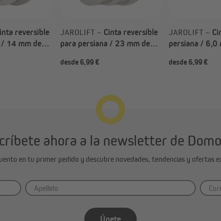
inta reversible
Cinta reversible
Ci
JAROLIFT –
JAROLIFT –
a / 14 mm de
para persiana / 23 mm de
persiana / 6,0 
elegir)
ancho (Tipo a elegir)
14 mm Ancho d
desde 6,99 €
desde 6,99 €
a elegir)
críbete ahora a la newsletter de Dom
cuento en tu primer pedido y descubre novedades, tendencias y ofertas ex
Únete