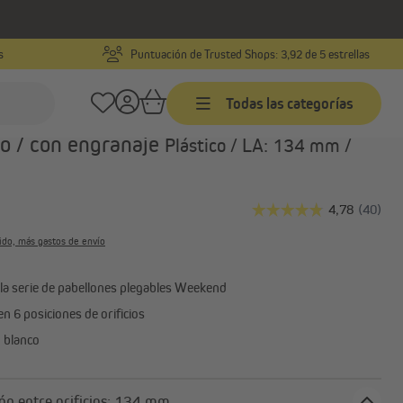
s
Puntuación de Trusted Shops: 3,92 de 5 estrellas
Número de producto:
10180058
Todas las categorías
cubierta para recogedor de cinta
o / con engranaje
Plástico / LA: 134 mm /
Mandos y receptores
Temporizadores programables
con cable y receptor de radio
uido, más gastos de envío
Temporizadores programables
les
inalámbricos
la serie de pabellones plegables Weekend
Accesorios para temporizadores
en 6 posiciones de orificios
, blanco
Motores para puertas de garaje
Separación entre orificios: 134 mm