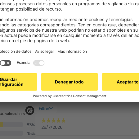
pueden enrollar más cinturón?
inturón Jaromat Eco no puede conectarse al receptor.
Más preguntas
Página de ayuda por
OMQ