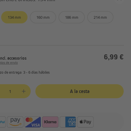
io
Accesorios para motores de
puertas de garaje
bles
134 mm
160 mm
186 mm
214 mm
6,99 €
incl. accesorios
stos de envío
zo de entrega: 3 - 6 días hábiles
ad del producto: introduce la cantidad deseada o usa los botones para au
A la cesta