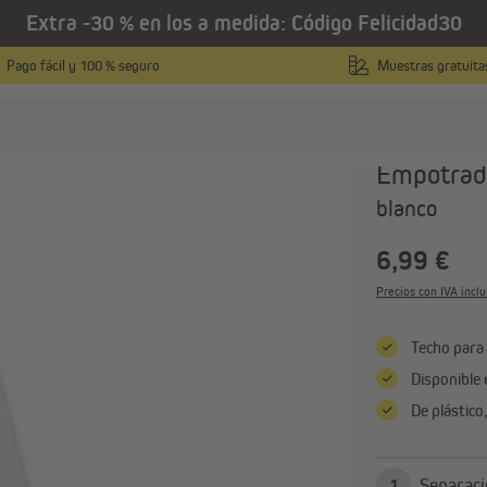
Extra -30 % en los a medida: Código Felicidad30
/
 cinta
Accesorios y piezas de repuesto para estores enrollables eléctricos
Pago fácil y 100 % seguro
Muestras gratuita
JAROLIFT
Placa de 
Empotrad
blanco
otores para persianas
Recogedores de cinta
Motores tubulares
Recogedores eléctricos
6,99 €
Motores tubulares con fin de
Recogedores mecánicos
Precios con IVA incl
carrera electrónico
Recogedores de cinta mura
Motores tubulares con fin de
Ver todo
Techo para 
carrera mecánico
Disponible 
Ver todo
De plástico
asa inteligente
Electrónica y radiofrecuencia
1