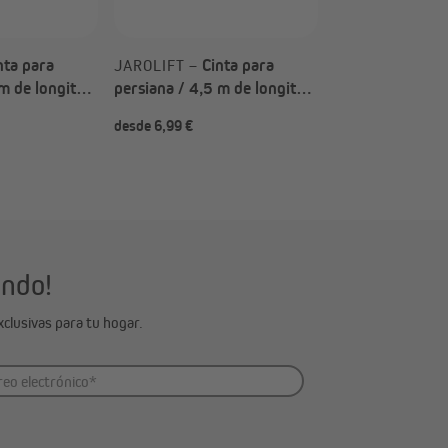
nta para
Cinta para
JAROLIFT –
m de longitud,
persiana / 4,5 m de longitud,
e cinta (Tipo
14 mm Ancho de cinta (Tipo
desde 6,99 €
desde 6,99 €
a elegir)
ondo!
clusivas para tu hogar.