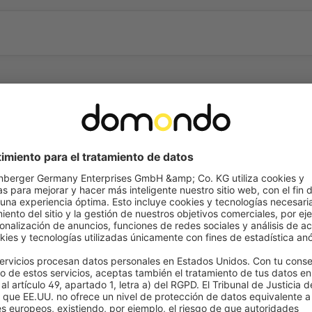
Preguntas frecuentes
 las bobinadoras de cinta sin pantalla?