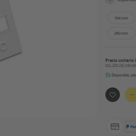
Casa inteligente Jalousiescout
Mandos y sistemas de rad
Casa inteligente Homepilot
Instalación eléctrica
Temporizadores programa
104 mm
Ver todo
260 mm
Precio unitario
Incl. 20% IVA más ga
Disponible, pla
Cantid